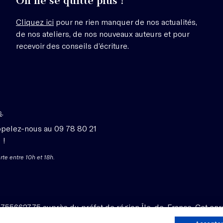
On ne se quitte plus !
Cliquez ici
pour ne rien manquer de nos actualités,
de nos ateliers, de nos nouveaux auteurs et pour
recevoir des conseils d’écriture.
s
.
ppelez-nous au 09 78 80 21
 !
rte entre 10h et 18h.
1755662775 auprès du préfet de région Île-de-France. Cet enr