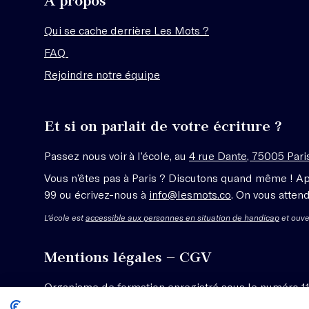
À propos
Qui se cache derrière Les Mots ?
FAQ
Rejoindre notre équipe
Et si on parlait de votre écriture ?
Passez nous voir à l’école, au
4 rue Dante, 75005 Pari
Vous n’êtes pas à Paris ? Discutons quand même ! A
99 ou écrivez-nous à
info@lesmots.co
. On vous attend
L'école est
accessible aux personnes en situation de handicap
et ouve
Mentions légales – CGV
Organisme de formation enregistré sous le numéro 1
Voir les conditions générales de vente