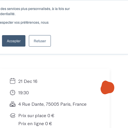
des services plus personnalisés, à la fois sur
e connecter
Je découvre les ateliers
dentialité.
e respecter vos préférences, nous
Accepter
Refuser
Entreprises
21 Dec 16
19:30
4 Rue Dante, 75005 Paris, France
Prix sur place 0 €
Prix en ligne 0 €