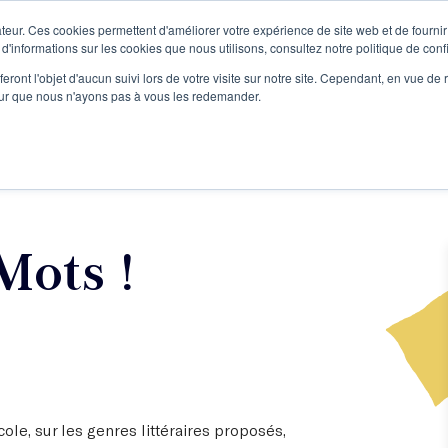
teur. Ces cookies permettent d'améliorer votre expérience de site web et de fournir 
Le podcast
L'infolettre
S
 d'informations sur les cookies que nous utilisons, consultez notre politique de confi
eront l'objet d'aucun suivi lors de votre visite sur notre site. Cependant, en vue d
pour que nous n'ayons pas à vous les redemander.
re projet d'écriture
Écrivains
L'école
Formations
Mots !
ole, sur les genres littéraires proposés,