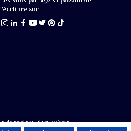
Les Mots partage sa passion de
l’écriture sur
egistrement ne vaut pas agrément.