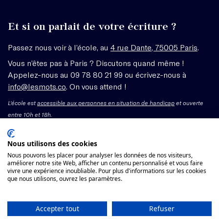
Et si on parlait de votre écriture ?
Passez nous voir à l’école, au
4 rue Dante, 75005 Paris
.
Vous n’êtes pas à Paris ? Discutons quand même !
Appelez-nous au 09 78 80 21 99 ou écrivez-nous à
info@lesmots.co
. On vous attend !
L'école est
accessible aux personnes en situation de handicap
et ouverte
entre 10h et 18h.
Mentions légales – CGV
Nous utilisons des cookies
Nous pouvons les placer pour analyser les données de nos visiteurs,
Organisme de formation enregistré sous le numéro
améliorer notre site Web, afficher un contenu personnalisé et vous faire
vivre une expérience inoubliable. Pour plus d'informations sur les cookies
11755662775 auprès du préfet de région Île-de-France.
que nous utilisons, ouvrez les paramètres.
Cet enregistrement ne vaut pas agrément.
Voir les conditions générales de vente
Accepter tout
Refuser