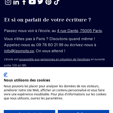
Et si on parlait de votre écriture ?
Passez nous voir à l’école, au
4 rue Dante, 75005 Paris
.
Vous n’êtes pas à Paris ? Discutons quand même !
Appelez-nous au 09 78 80 21 99 ou écrivez-nous à
info@lesmots.co
. On vous attend !
L'école est
accessible aux personnes en situation de handicap
et ouverte
entre 10h et 18h.
Mentions légales – CGV
Nous utilisons des cookies
Nous pouvons les placer pour analyser les données de nos visiteurs,
Organisme de formation enregistré sous le numéro
améliorer notre site Web, afficher un contenu personnalisé et vous faire
vivre une expérience inoubliable. Pour plus d'informations sur les cookies
11755662775 auprès du préfet de région Île-de-France.
que nous utilisons, ouvrez les paramètres.
Cet enregistrement ne vaut pas agrément.
Voir les conditions générales de vente