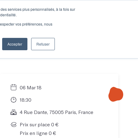
des services plus personnalisés, à la fois sur
e connecter
Je découvre les ateliers
dentialité.
e respecter vos préférences, nous
Accepter
Refuser
Entreprises
06 Mar 18
18:30
4 Rue Dante, 75005 Paris, France
Prix sur place 0 €
Prix en ligne 0 €