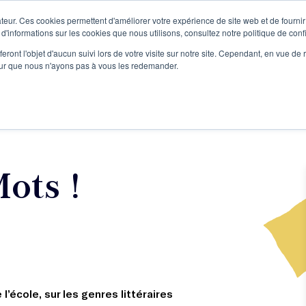
teur. Ces cookies permettent d'améliorer votre expérience de site web et de fournir 
Le podcast
L'infolettre
S
 d'informations sur les cookies que nous utilisons, consultez notre politique de confi
eront l'objet d'aucun suivi lors de votre visite sur notre site. Cependant, en vue d
pour que nous n'ayons pas à vous les redemander.
re projet d'écriture
Écrivains
L'école
Formations
ots !
’école, sur les genres littéraires