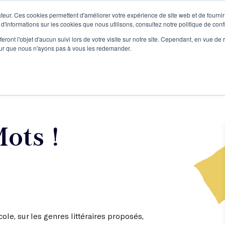
teur. Ces cookies permettent d'améliorer votre expérience de site web et de fournir 
Le podcast
L'infolettre
S
 d'informations sur les cookies que nous utilisons, consultez notre politique de confi
eront l'objet d'aucun suivi lors de votre visite sur notre site. Cependant, en vue d
pour que nous n'ayons pas à vous les redemander.
re projet d'écriture
Écrivains
L'école
Formations
ots !
ole, sur les genres littéraires proposés,