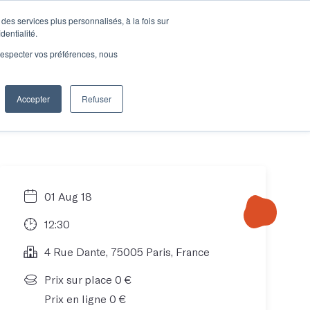
des services plus personnalisés, à la fois sur
e connecter
Je découvre les ateliers
dentialité.
e respecter vos préférences, nous
Accepter
Refuser
Entreprises
01 Aug 18
12:30
4 Rue Dante, 75005 Paris, France
Prix sur place 0 €
Prix en ligne 0 €