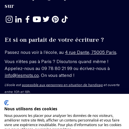
sur
Et si on parlait de votre écriture ?
Passez nous voir à l’école, au
4 rue Dante, 75005 Paris
.
Vous n’êtes pas à Paris ? Discutons quand même !
Appelez-nous au 09 78 80 21 99 ou écrivez-nous à
info@lesmots.co
. On vous attend !
L'école est
accessible aux personnes en situation de handicap
et ouverte
entre 10h et 18h.
Mentions légales – CGV
Nous utilisons des cookies
Nous pouvons les placer pour analyser les données de nos visiteurs,
Organisme de formation enregistré sous le numéro
améliorer notre site Web, afficher un contenu personnalisé et vous faire
vivre une expérience inoubliable. Pour plus d'informations sur les cookies
11755662775 auprès du préfet de région Île-de-France.