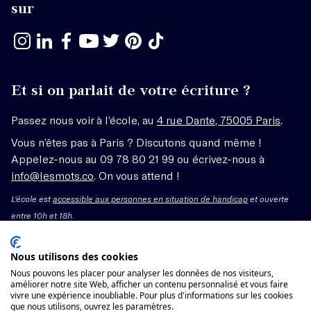
sur
Et si on parlait de votre écriture ?
Passez nous voir à l’école, au
4 rue Dante, 75005 Paris
.
Vous n’êtes pas à Paris ? Discutons quand même !
Appelez-nous au 09 78 80 21 99 ou écrivez-nous à
info@lesmots.co
. On vous attend !
L'école est
accessible aux personnes en situation de handicap
et ouverte
entre 10h et 18h.
Mentions légales – CGV
Nous utilisons des cookies
Nous pouvons les placer pour analyser les données de nos visiteurs,
Organisme de formation enregistré sous le numéro
améliorer notre site Web, afficher un contenu personnalisé et vous faire
vivre une expérience inoubliable. Pour plus d'informations sur les cookies
11755662775 auprès du préfet de région Île-de-France.
que nous utilisons, ouvrez les paramètres.