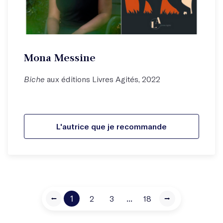
Mona Messine
Biche
aux éditions Livres Agités, 2022
L'autrice que je recommande
⭠
1
...
2
3
18
⭢