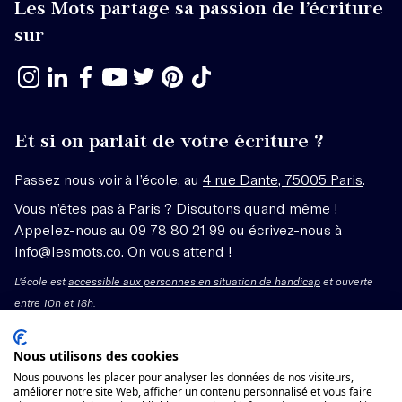
Les Mots partage sa passion de l’écriture
sur
Et si on parlait de votre écriture ?
Passez nous voir à l’école, au
4 rue Dante, 75005 Paris
.
Vous n’êtes pas à Paris ? Discutons quand même !
Appelez-nous au 09 78 80 21 99 ou écrivez-nous à
info@lesmots.co
. On vous attend !
L'école est
accessible aux personnes en situation de handicap
et ouverte
entre 10h et 18h.
Mentions légales – CGV
Nous utilisons des cookies
Nous pouvons les placer pour analyser les données de nos visiteurs,
améliorer notre site Web, afficher un contenu personnalisé et vous faire
Organisme de formation enregistré sous le numéro