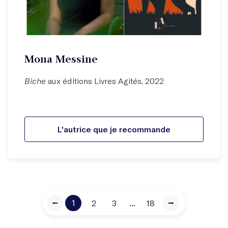
Mona Messine
Biche
aux éditions Livres Agités, 2022
L'autrice que je recommande
⭠
1
...
2
3
18
⭢