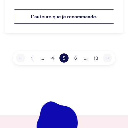
L'auteure que je recommande.
...
5
...
⭠
1
4
6
18
⭢