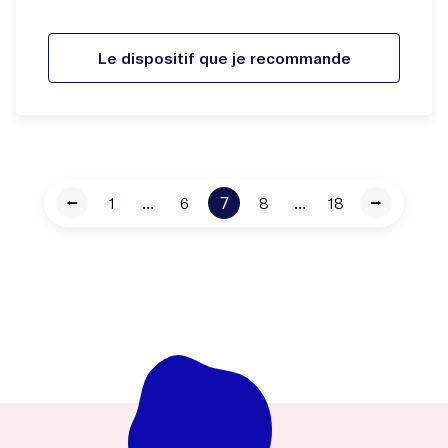
Le dispositif que je recommande
...
7
...
⭠
1
6
8
18
⭢