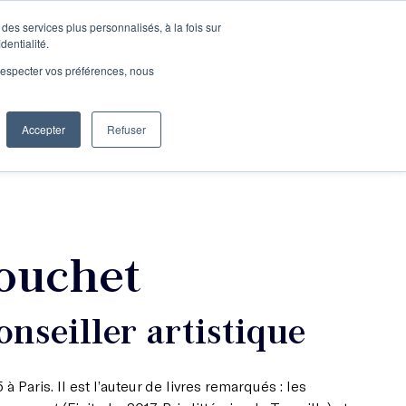
des services plus personnalisés, à la fois sur
e connecter
Je découvre les ateliers
dentialité.
e respecter vos préférences, nous
Accepter
Refuser
Entreprises
ouchet
onseiller artistique
à Paris. Il est l’auteur de livres remarqués : les