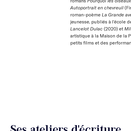
romans
Pourquoi les oiseau
Autoportrait en chevreuil
(Fi
roman-poème
La Grande av
jeunesse, publiés à l’école de
Lancelot Dulac
(2020) et
Mil
artistique à la Maison de la P
petits films et des performa
Ses ateliers d'écriture