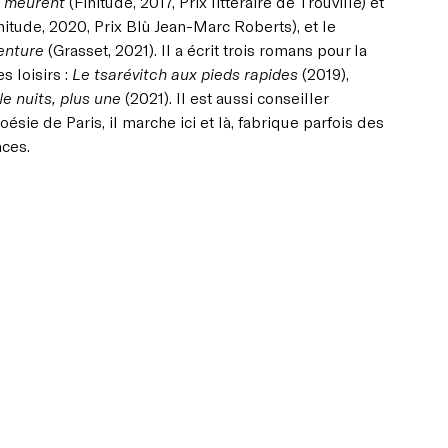
x meurent
(Finitude, 2017, Prix littéraire de Trouville) et
nitude, 2020, Prix Blù Jean-Marc Roberts), et le
enture
(Grasset, 2021). Il a écrit trois romans pour la
s loisirs :
Le tsarévitch aux pieds rapides
(2019),
le nuits, plus une
(2021). Il est aussi conseiller
oésie de Paris, il marche ici et là, fabrique parfois des
nces.