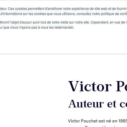
teur. Ces cookies permettent d'améliorer votre expérience de site web et de fournir 
Le podcast
L'infolettre
S
 d'informations sur les cookies que nous utilisons, consultez notre politique de confi
eront l'objet d'aucun suivi lors de votre visite sur notre site. Cependant, en vue d
pour que nous n'ayons pas à vous les redemander.
re projet d'écriture
Écrivains
L'école
Formations
Victor P
Auteur et c
Victor Pouchet est né en 1985 