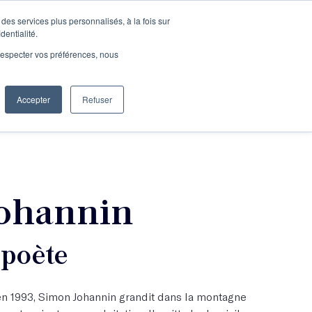
des services plus personnalisés, à la fois sur
e connecter
Je découvre les ateliers
dentialité.
e respecter vos préférences, nous
Accepter
Refuser
Entreprises
ohannin
 poète
n 1993, Simon Johannin grandit dans la montagne