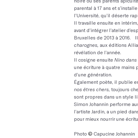
noire où ses parents apiculte
parental à 17 ans et s’instal
l’Université, qu’il déserte ra
Il travaille ensuite en intér
avant d’intégrer l’atelier d’e
Bruxelles de 2013 à 2016. Il
charognes,
aux éditions Allia
révélation de l’année.
Il cosigne ensuite
Nino dans 
une écriture à quatre mains 
d’une génération.
Également poète, il publie e
nos êtres chers,
toujours chez
sont propres dans un style lib
Simon Johannin performe auss
l’artiste Jardin, a un pied d
pour mieux nourrir une écrit
Photo
©
Capucine Johannin