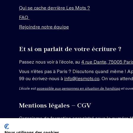
Qui se cache derrière Les Mots ?
FAQ
Rejoindre notre équipe
Et si on parlait de votre écriture ?
Passez nous voir à l’école, au
4 rue Dante, 75005 Pari
Vous n’êtes pas à Paris ? Discutons quand même ! A
99 ou écrivez-nous à
info@lesmots.co
. On vous attend
L'école est
accessible aux personnes en situation de handicap
et ouve
Mentions légales – CGV
Organisme de formation enregistré sous le numéro 1
Voir les conditions générales de vente
Nous utilisons des cookies