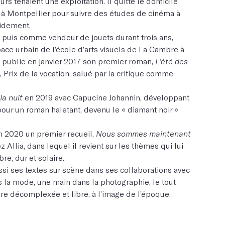
urs tenaient une exploitation. Il quitte le domicile
le à Montpellier pour suivre des études de cinéma à
pidement.
im, puis comme vendeur de jouets durant trois ans,
space urbain de l’école d’arts visuels de La Cambre à
 publie en janvier 2017 son premier roman,
L’été des
, Prix de la vocation, salué par la critique comme
la nuit
en 2019 avec Capucine Johannin, développant
pour un roman haletant, devenu le « diamant noir »
n 2020 un premier recueil,
Nous sommes maintenant
 Allia, dans lequel il revient sur les thèmes qui lui
re, dur et solaire.
i ses textes sur scène dans ses collaborations avec
ans la mode, une main dans la photographie, le tout
ure décomplexée et libre, à l’image de l’époque.