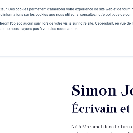
teur. Ces cookies permettent d'améliorer votre expérience de site web et de fournir 
Le podcast
L'infolettre
S
 d'informations sur les cookies que nous utilisons, consultez notre politique de confi
eront l'objet d'aucun suivi lors de votre visite sur notre site. Cependant, en vue d
pour que nous n'ayons pas à vous les redemander.
re projet d'écriture
Écrivains
L'école
Formations
Simon J
Écrivain et
Né à Mazamet dans le Tarn e