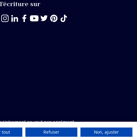
l’écriture sur
egistrement ne vaut pas agrément.
 tout
Refuser
Non, ajuster