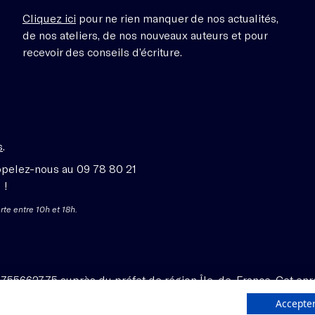
Cliquez ici
pour ne rien manquer de nos actualités,
de nos ateliers, de nos nouveaux auteurs et pour
recevoir des conseils d’écriture.
s
.
ppelez-nous au 09 78 80 21
 !
rte entre 10h et 18h.
1755662775 auprès du préfet de région Île-de-France. Cet enr
Accepter