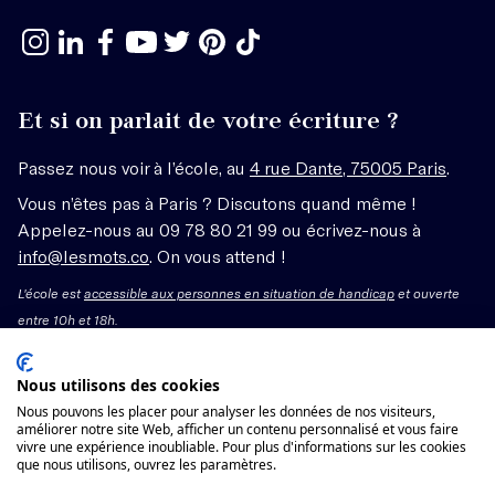
Et si on parlait de votre écriture ?
Passez nous voir à l’école, au
4 rue Dante, 75005 Paris
.
Vous n’êtes pas à Paris ? Discutons quand même !
Appelez-nous au 09 78 80 21 99 ou écrivez-nous à
info@lesmots.co
. On vous attend !
L'école est
accessible aux personnes en situation de handicap
et ouverte
entre 10h et 18h.
Mentions légales – CGV
Nous utilisons des cookies
Nous pouvons les placer pour analyser les données de nos visiteurs,
améliorer notre site Web, afficher un contenu personnalisé et vous faire
Organisme de formation enregistré sous le numéro
vivre une expérience inoubliable. Pour plus d'informations sur les cookies
11755662775 auprès du préfet de région Île-de-France.
que nous utilisons, ouvrez les paramètres.
Cet enregistrement ne vaut pas agrément.