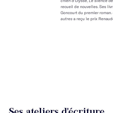
chien d’Ulysse
,
Le silence 
recueil de nouvelles. Ses livr
Goncourt du premier roman. 
autres
a reçu le prix Renaud
Ses ateliers d'écriture