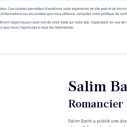
teur. Ces cookies permettent d'améliorer votre expérience de site web et de fournir 
Le podcast
L'infolettre
S
 d'informations sur les cookies que nous utilisons, consultez notre politique de confi
eront l'objet d'aucun suivi lors de votre visite sur notre site. Cependant, en vue d
pour que nous n'ayons pas à vous les redemander.
re projet d'écriture
Écrivains
L'école
Formations
Salim Ba
Romancier
Salim Bachi a publié une di