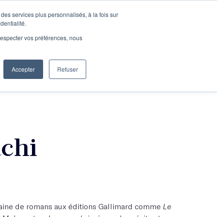
des services plus personnalisés, à la fois sur
e connecter
Je découvre les ateliers
dentialité.
e respecter vos préférences, nous
Accepter
Refuser
Entreprises
chi
zaine de romans aux éditions Gallimard comme
Le