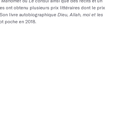
de Mahomet
ou
Le consul
ainsi que des récits et un
es ont obtenu plusieurs prix littéraires dont le prix
Son livre autobiographique
Dieu, Allah, moi et les
ot poche en 2018.