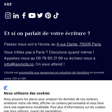
sur
Et si on parlait de votre écriture ?
Passez nous voir à l’école, au
4 rue Dante, 75005 Paris
.
Vous n’êtes pas à Paris ? Discutons quand même !
Appelez-nous au 09 78 80 21 99 ou écrivez-nous à
info@lesmots.co
. On vous attend !
L'école est
accessible aux personnes en situation de handicap
et ouverte
entre 10h et 18h.
Mentions légales – CGV
Nous utilisons des cookies
Nous pouvons les placer pour analyser les données de nos visiteurs,
améliorer notre site Web, afficher un contenu personnalisé et vous faire
Organisme de formation enregistré sous le numéro
vivre une expérience inoubliable. Pour plus d'informations sur les cookies
11755662775 auprès du préfet de région Île-de-France.
que nous utilisons, ouvrez les paramètres.