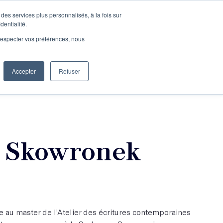
des services plus personnalisés, à la fois sur
e connecter
Je découvre les ateliers
dentialité.
e respecter vos préférences, nous
Accepter
Refuser
Entreprises
e Skowronek
 au master de l’Atelier des écritures contemporaines