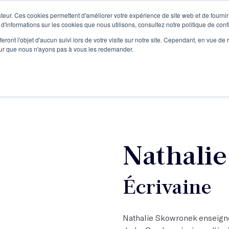
teur. Ces cookies permettent d'améliorer votre expérience de site web et de fournir 
Le podcast
L'infolettre
S
 d'informations sur les cookies que nous utilisons, consultez notre politique de confi
eront l'objet d'aucun suivi lors de votre visite sur notre site. Cependant, en vue d
pour que nous n'ayons pas à vous les redemander.
re projet d'écriture
Écrivains
L'école
Formations
Nathali
Écrivaine
Nathalie Skowronek enseigne