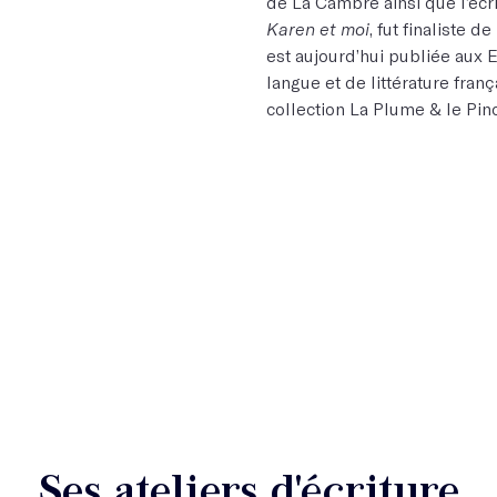
de La Cambre ainsi que l’éc
Karen et moi
, fut finaliste 
est aujourd’hui publiée aux
langue et de littérature fran
collection La Plume & le Pi
Ses ateliers d'écriture