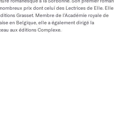
riture romanesque à la Sorbonne. Son premier roman
de nombreux prix dont celui des Lectrices de Elle. Elle
 Editions Grasset. Membre de l’Académie royale de
çaise en Belgique, elle a également dirigé la
nceau aux éditions Complexe.