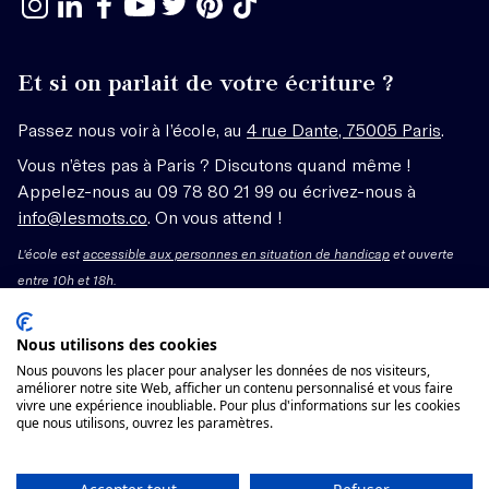
Et si on parlait de votre écriture ?
Passez nous voir à l’école, au
4 rue Dante, 75005 Paris
.
Vous n’êtes pas à Paris ? Discutons quand même !
Appelez-nous au 09 78 80 21 99 ou écrivez-nous à
info@lesmots.co
. On vous attend !
L'école est
accessible aux personnes en situation de handicap
et ouverte
entre 10h et 18h.
Mentions légales – CGV
Nous utilisons des cookies
Nous pouvons les placer pour analyser les données de nos visiteurs,
améliorer notre site Web, afficher un contenu personnalisé et vous faire
Organisme de formation enregistré sous le numéro
vivre une expérience inoubliable. Pour plus d'informations sur les cookies
11755662775 auprès du préfet de région Île-de-France.
que nous utilisons, ouvrez les paramètres.
Cet enregistrement ne vaut pas agrément.
Voir les conditions générales de vente