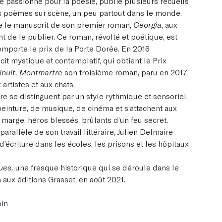
 se passionne pour la poésie, publie plusieurs recueils
 poèmes sur scène, un peu partout dans le monde.
ste le manuscrit de son premier roman,
Georgia
, aux
t de le publier. Ce roman, révolté et poétique, est
remporte le prix de la Porte Dorée. En 2016
écit mystique et contemplatif, qui obtient le Prix
inuit, Montmartre
son troisième roman, paru en 2017,
artistes et aux chats.
e se distinguent par un style rythmique et sensoriel.
einture, de musique, de cinéma et s’attachent aux
arge, héros blessés, brûlants d’un feu secret.
arallèle de son travail littéraire, Julien Delmaire
’écriture dans les écoles, les prisons et les hôpitaux
ues,
une fresque historique qui se déroule dans le
a aux éditions Grasset, en août 2021.
bin