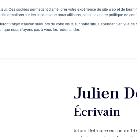
teur. Ces cookies permettent d'améliorer votre expérience de site web et de fournir 
Le podcast
L'infolettre
S
 d'informations sur les cookies que nous utilisons, consultez notre politique de confi
eront l'objet d'aucun suivi lors de votre visite sur notre site. Cependant, en vue d
pour que nous n'ayons pas à vous les redemander.
re projet d'écriture
Écrivains
L'école
Formations
Julien D
Écrivain
Julien Delmaire est né en 197