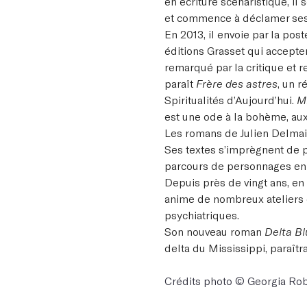
en écriture scénaristique, il
et commence à déclamer ses
En 2013, il envoie par la po
éditions Grasset qui accepten
remarqué par la critique et 
paraît
Frère des astres
, un r
Spiritualités d’Aujourd’hui.
M
est une ode à la bohème, aux 
Les romans de Julien Delmair
Ses textes s’imprègnent de p
parcours de personnages en m
Depuis près de vingt ans, en p
anime de nombreux ateliers d
psychiatriques.
Son nouveau roman
Delta Bl
delta du Mississippi,
paraîtr
Crédits photo © Georgia Ro