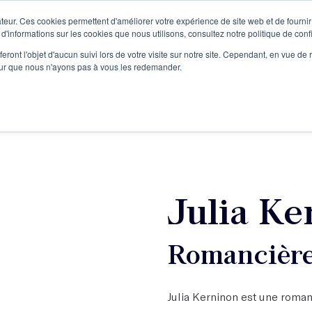
teur. Ces cookies permettent d'améliorer votre expérience de site web et de fournir 
Le podcast
L'infolettre
S
 d'informations sur les cookies que nous utilisons, consultez notre politique de confi
eront l'objet d'aucun suivi lors de votre visite sur notre site. Cependant, en vue d
pour que nous n'ayons pas à vous les redemander.
re projet d'écriture
Écrivains
L'école
Formations
Julia Ke
Romancière 
Julia Kerninon est une romanc