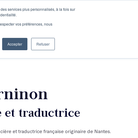
des services plus personnalisés, à la fois sur
e connecter
Je découvre les ateliers
dentialité.
e respecter vos préférences, nous
Accepter
Refuser
Entreprises
rninon
et traductrice
ière et traductrice française originaire de Nantes.