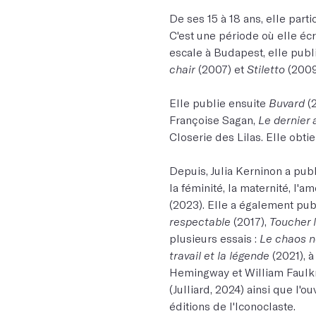
De ses 15 à 18 ans, elle part
C'est une période où elle éc
escale à Budapest, elle publi
chair
(2007) et
Stiletto
(2009
Elle publie ensuite
Buvard
(2
Françoise Sagan,
Le dernier 
Closerie des Lilas. Elle obti
Depuis, Julia Kerninon a pub
la féminité, la maternité, l'am
(2023). Elle a également pub
respectable
(2017),
Toucher l
plusieurs essais :
Le chaos ne
travail et la légende
(2021), à
Hemingway et William Faulkne
(Julliard, 2024) ainsi que l'o
éditions de l'Iconoclaste.