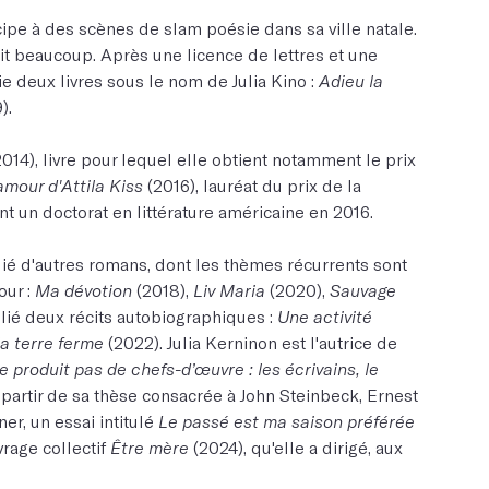
icipe à des scènes de slam poésie dans sa ville natale.
rit beaucoup. Après une licence de lettres et une
e deux livres sous le nom de Julia Kino :
Adieu la
).
014), livre pour lequel elle obtient notamment le prix
amour d'Attila Kiss
(2016), lauréat du prix de la
ent un doctorat en littérature américaine en 2016.
lié d'autres romans, dont les thèmes récurrents sont
our :
Ma dévotion
(2018),
Liv Maria
(2020),
Sauvage
lié deux récits autobiographiques :
Une activité
a terre ferme
(2022). Julia Kerninon est l'autrice de
 produit pas de chefs-d’œuvre : les écrivains, le
 partir de sa thèse consacrée à John Steinbeck, Ernest
r, un essai intitulé
Le passé est ma saison préférée
uvrage collectif
Être mère
(2024), qu'elle a dirigé, aux