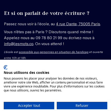
Et si on parlait de votre écriture ?
Passez nous voir à l’école, au
4 rue Dante, 75005 Paris
.
Vous n’êtes pas à Paris ? Discutons quand même !
Appelez-nous au 09 78 80 21 99 ou écrivez-nous à
info@lesmots.co
. On vous attend !
L'école est
accessible aux personnes en situation de handicap
et ouverte
entre 10h et 18h.
Mentions légales – CGV
Nous utilisons des cookies
Nous pouvons les placer pour analyser les données de nos visiteurs,
améliorer notre site Web, afficher un contenu personnalisé et vous faire
Organisme de formation enregistré sous le numéro
vivre une expérience inoubliable. Pour plus d'informations sur les cookies
11755662775 auprès du préfet de région Île-de-France.
que nous utilisons, ouvrez les paramètres.
Cet enregistrement ne vaut pas agrément.
Voir les conditions générales de vente
Accepter tout
Refuser