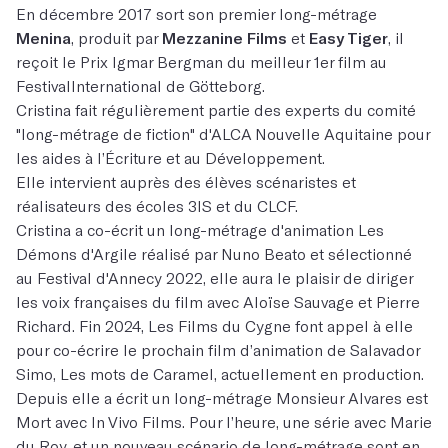
En décembre 2017 sort son premier long-métrage
Menina
, produit par
Mezzanine Films
et
Easy Tiger
, il
reçoit le Prix Igmar Bergman du meilleur 1er film au
FestivalInternational de Götteborg.
Cristina fait régulièrement partie des experts du comité
"long-métrage de fiction" d'ALCA Nouvelle Aquitaine pour
les aides à l’Écriture et au Développement.
Elle intervient auprès des élèves scénaristes et
réalisateurs des écoles 3IS et du CLCF.
Cristina a co-écrit un long-métrage d'animation Les
Démons d'Argile réalisé par Nuno Beato et sélectionné
au Festival d'Annecy 2022, elle aura le plaisir de diriger
les voix françaises du film avec Aloïse Sauvage et Pierre
Richard. Fin 2024, Les Films du Cygne font appel à elle
pour co-écrire le prochain film d’animation de Salavador
Simo, Les mots de Caramel, actuellement en production.
Depuis elle a écrit un long-métrage Monsieur Alvares est
Mort avec In Vivo Films. Pour l’heure, une série avec Marie
du Roy, et un nouveau scénario de long-métrage sont en