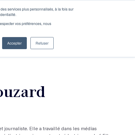
des services plus personnalisés, à la fois sur
e connecter
Je découvre les ateliers
dentialité.
e respecter vos préférences, nous
Accepter
Refuser
Entreprises
ouzard
t journaliste. Elle a travaillé dans les médias