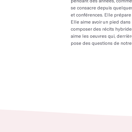
pendant des années, comme ré
se consacre depuis quelques
et conférences. Elle prépar
Elle aime avoir un pied dans l
composer des récits hybrides.
aime les oeuvres qui, derrièr
pose des questions de notr