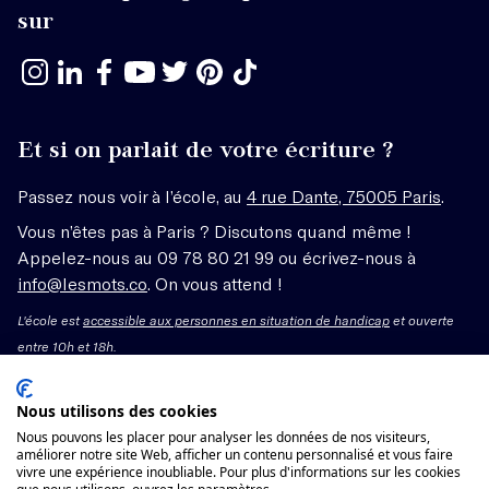
sur
Et si on parlait de votre écriture ?
Passez nous voir à l’école, au
4 rue Dante, 75005 Paris
.
Vous n’êtes pas à Paris ? Discutons quand même !
Appelez-nous au 09 78 80 21 99 ou écrivez-nous à
info@lesmots.co
. On vous attend !
L'école est
accessible aux personnes en situation de handicap
et ouverte
entre 10h et 18h.
Mentions légales – CGV
Nous utilisons des cookies
Nous pouvons les placer pour analyser les données de nos visiteurs,
améliorer notre site Web, afficher un contenu personnalisé et vous faire
Organisme de formation enregistré sous le numéro
vivre une expérience inoubliable. Pour plus d'informations sur les cookies
11755662775 auprès du préfet de région Île-de-France.