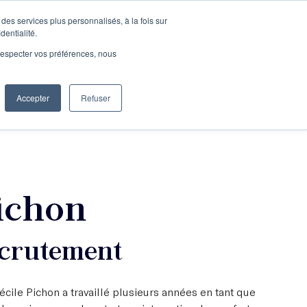
des services plus personnalisés, à la fois sur
e connecter
Je découvre les ateliers
dentialité.
e respecter vos préférences, nous
Accepter
Refuser
Entreprises
ichon
ecrutement
cile Pichon a travaillé plusieurs années en tant que