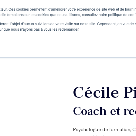
teur. Ces cookies permettent d'améliorer votre expérience de site web et de fournir 
Le podcast
L'infolettre
S
 d'informations sur les cookies que nous utilisons, consultez notre politique de confi
eront l'objet d'aucun suivi lors de votre visite sur notre site. Cependant, en vue d
pour que nous n'ayons pas à vous les redemander.
re projet d'écriture
Écrivains
L'école
Formations
Cécile P
Coach et r
Psychologue de formation, Cé