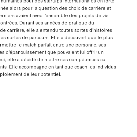
humaines pour des startups internationales en forte
nnée alors pour la question des choix de carrière et
derniers avaient avec l’ensemble des projets de vie
contrées. Durant ses années de pratique du
de carrière, elle a entendu toutes sortes d’histoires
utes sortes de parcours. Elle a découvert que le plus
ermettre le match parfait entre une personne, ses
ves d’épanouissement que pouvaient lui offrir un
hui, elle a décidé de mettre ses compétences au
ents. Elle accompagne en tant que coach les individus
éploiement de leur potentiel.