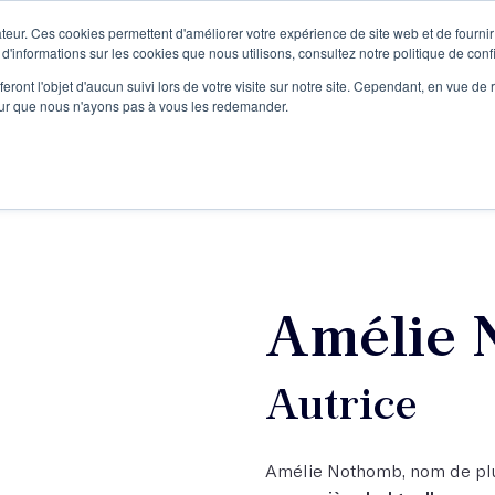
teur. Ces cookies permettent d'améliorer votre expérience de site web et de fournir 
Le podcast
L'infolettre
S
 d'informations sur les cookies que nous utilisons, consultez notre politique de confi
eront l'objet d'aucun suivi lors de votre visite sur notre site. Cependant, en vue d
pour que nous n'ayons pas à vous les redemander.
re projet d'écriture
Écrivains
L'école
Formations
Amélie 
Autrice
Amélie Nothomb, nom de plu