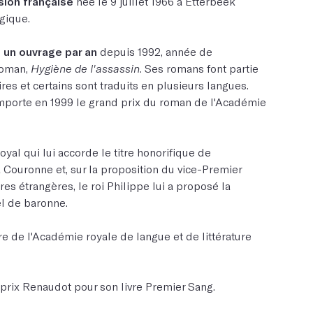
sion française
née le 9 juillet 1966 à Etterbeek
gique.
e
un ouvrage par an
depuis 1992, année de
roman,
Hygiène de l'assassin
. Ses romans font partie
ires et certains sont traduits en plusieurs langues.
porte en 1999 le grand prix du roman de l'Académie
oyal qui lui accorde le titre honorifique de
Couronne et, sur la proposition du vice-Premier
res étrangères, le roi Philippe lui a proposé la
el de baronne.
e de l'Académie royale de langue et de littérature
 prix Renaudot pour son livre Premier Sang.