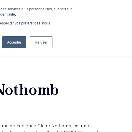
des services plus personnalisés, à la fois sur
e connecter
Je découvre les ateliers
dentialité.
e respecter vos préférences, nous
Accepter
Refuser
Entreprises
Nothomb
me de Fabienne Claire Nothomb, est une