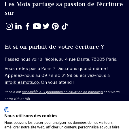
Les Mots partage sa passion de l’écriture
sur
Et si on parlait de votre écriture ?
Passez nous voir à l’école, au
4 rue Dante, 75005 Paris
.
Vous n’êtes pas à Paris ? Discutons quand même !
Appelez-nous au 09 78 80 21 99 ou écrivez-nous à
info@lesmots.co
. On vous attend !
L'école est
accessible aux personnes en situation de handicap
et ouverte
entre 10h et 18h.
Mentions légales – CGV
Nous utilisons des cookies
Nous pouvons les placer pour analyser les données de nos visiteurs,
Organisme de formation enregistré sous le numéro
améliorer notre site Web, afficher un contenu personnalisé et vous faire