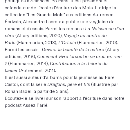
politiques à Sciences-Po Paris. Il est président et
cofondateur de l'école d'écriture des Mots. Il dirige la
collection "Les Grands Mots" aux éditions Autrement.
Écrivain, Alexandre Lacroix a publié une vingtaine de
romans et d'essais. Parmi les romans :
La Naissance d'un
père
(Allary éditions, 2020),
Voyage au centre de
Paris
(Flammarion, 2013),
L’Orfelin
(Flammarion, 2010).
Parmi les essais :
Devant la beauté de la nature
(Allary
éditions, 2018),
Comment vivre lorsqu’on ne croit en rien
?
(Flammarion, 2014),
Contribution à la théorie du
baiser
(Autrement, 2011).
Il est aussi auteur d'albums pour la jeunesse au Père
Castor, dont la série
Dragons, père et fils
(illustrée par
Ronan Badel, à partir de 3 ans).
Écoutez-le se livrer sur son rapport à l'écriture dans notre
podcast Assez Parlé.