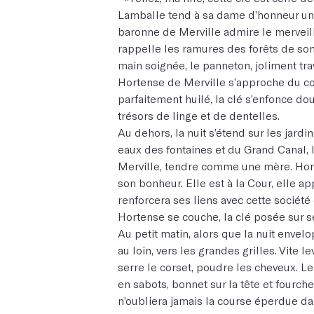
Lamballe tend à sa dame d’honneur un 
baronne de Merville admire le merveill
rappelle les ramures des forêts de son 
main soignée, le panneton, joliment tr
Hortense de Merville s’approche du cof
parfaitement huilé, la clé s’enfonce do
trésors de linge et de dentelles.
Au dehors, la nuit s’étend sur les jardi
eaux des fontaines et du Grand Canal
Merville, tendre comme une mère. Hort
son bonheur. Elle est à la Cour, elle a
renforcera ses liens avec cette société
Hortense se couche, la clé posée sur se
Au petit matin, alors que la nuit envel
au loin, vers les grandes grilles. Vite le
serre le corset, poudre les cheveux. 
en sabots, bonnet sur la tête et fourche
n’oubliera jamais la course éperdue dan