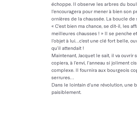
échoppe. Il observe les arbres du bou
l’encouragera pour mener à bien son pr
ornières de la chaussée. La boucle de 
« C’est bien ma chance, se dit-il, les a
meilleures chausses ! » Il se penche et 
l’objet à lui…c’est une clé fort belle, 
qu’il attendait !
Maintenant, Jacquet le sait, il va ouvrir 
copiera, à l’envi, l’anneau si joliment c
complexe. Il fournira aux bourgeois c
serrures…
Dans le lointain d’une révolution, une b
paisiblement.