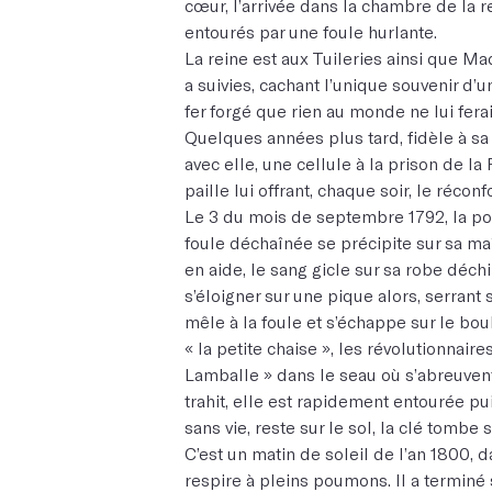
cœur, l’arrivée dans la chambre de la re
entourés par une foule hurlante.
La reine est aux Tuileries ainsi que 
a suivies, cachant l’unique souvenir d’u
fer forgé que rien au monde ne lui ferai
Quelques années plus tard, fidèle à s
avec elle, une cellule à la prison de la 
paille lui offrant, chaque soir, le réconf
Le 3 du mois de septembre 1792, la po
foule déchaînée se précipite sur sa ma
en aide, le sang gicle sur sa robe déchir
s’éloigner sur une pique alors, serrant
mêle à la foule et s’échappe sur le bou
« la petite chaise », les révolutionnair
Lamballe » dans le seau où s’abreuvent 
trahit, elle est rapidement entourée pui
sans vie, reste sur le sol, la clé tombe s
C’est un matin de soleil de l’an 1800,
respire à pleins poumons. Il a terminé 