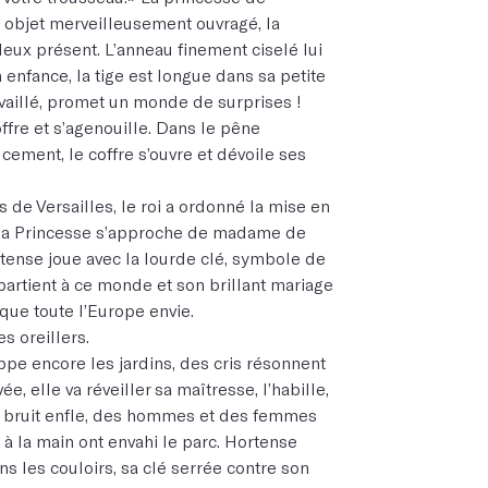
objet merveilleusement ouvragé, la
eux présent. L’anneau finement ciselé lui
enfance, la tige est longue dans sa petite
availlé, promet un monde de surprises !
fre et s’agenouille. Dans le pêne
ucement, le coffre s’ouvre et dévoile ses
ns de Versailles, le roi a ordonné la mise en
, la Princesse s’approche de madame de
ense joue avec la lourde clé, symbole de
ppartient à ce monde et son brillant mariage
 que toute l’Europe envie.
s oreillers.
oppe encore les jardins, des cris résonnent
vée, elle va réveiller sa maîtresse, l’habille,
Le bruit enfle, des hommes et des femmes
 à la main ont envahi le parc. Hortense
s les couloirs, sa clé serrée contre son