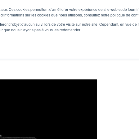
teur. Ces cookies permettent d'améliorer votre expérience de site web et de fournir 
Le podcast
L'infolettre
S
 d'informations sur les cookies que nous utilisons, consultez notre politique de confi
eront l'objet d'aucun suivi lors de votre visite sur notre site. Cependant, en vue d
pour que nous n'ayons pas à vous les redemander.
re projet d'écriture
Écrivains
L'école
Formations