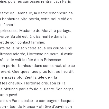
ine, puis les carrosses rentrant sur Paris,
Madame de Lamballe, la dame d’honneur les
n bonheur si vite perdu, cette belle clé de
t lâcher !
a princesse, Madame de Merville partage,
Force. Sa clé est là, dissimulée dans la
ort de son contact familier.
rte de la prison cède sous les coups, une
îtresse adorée, Hortense ne peut lui venir
ée, elle voit la tête de la Princesse
 son porte- bonheur dans son corset, elle se
levard. Quelques rues plus loin, au lieu dit
es enragés plongent la tête de « la
les chevaux, Hortense crie, son cri la
s piétinée par la foule hurlante. Son corps,
ur le pavé.
 dans un Paris apaisé, le compagnon Jacquet
son « tour de France » et rêve d’ouvrir son