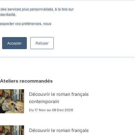
des services plus personnalisés, à la fois sur
e connecter
Je découvre les ateliers
dentialité.
e respecter vos préférences, nous
Accepter
Refuser
Entreprises
Ateliers recommandés
Découvrir le roman français
contemporain
Du 17 Nov au 08 Dec 2026
Découvrir le roman français