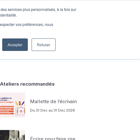
des services plus personnalisés, à la fois sur
e connecter
Je découvre les ateliers
dentialité.
e respecter vos préférences, nous
Accepter
Refuser
Entreprises
Ateliers recommandés
Mallette de l'écrivain
Du 31 Dec au 31 Dec 2026
Écrire pour faire rire