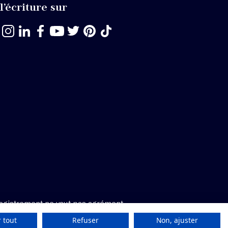
l’écriture sur
egistrement ne vaut pas agrément.
 tout
Refuser
Non, ajuster