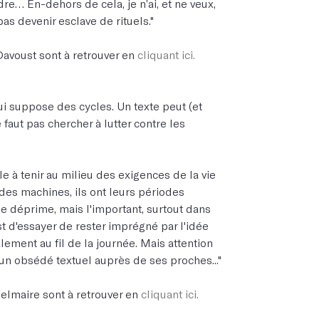
e… En-dehors de cela, je n’ai, et ne veux,
as devenir esclave de rituels."
Davoust sont à retrouver en
cliquant ici.
qui suppose des cycles. Un texte peut (et
e faut pas chercher à lutter contre les
cile à tenir au milieu des exigences de la vie
 des machines, ils ont leurs périodes
de déprime, mais l'important, surtout dans
st d'essayer de rester imprégné par l'idée
alement au fil de la journée. Mais attention
un obsédé textuel auprès de ses proches..."
Delmaire sont à retrouver en
cliquant ici.