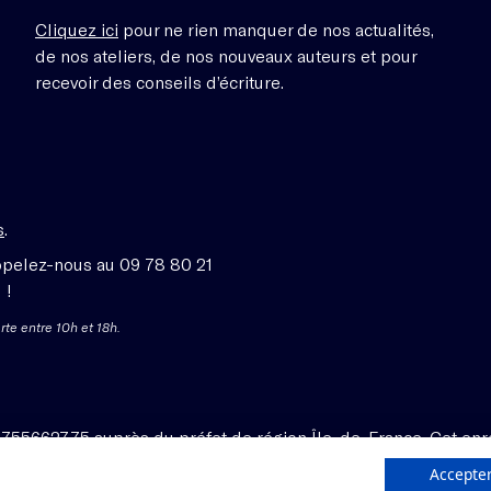
Cliquez ici
pour ne rien manquer de nos actualités,
de nos ateliers, de nos nouveaux auteurs et pour
recevoir des conseils d’écriture.
s
.
ppelez-nous au 09 78 80 21
 !
rte entre 10h et 18h.
1755662775 auprès du préfet de région Île-de-France. Cet enr
Accepter