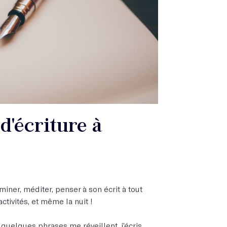
d'écriture à
uminer, méditer, penser à son écrit à tout
tivités, et même la nuit !
quelques phrases me réveillent, j’écris