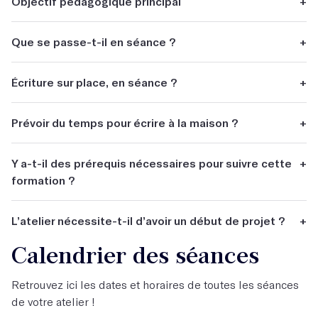
Objectif pédagogique principal
+
Faire avancer un projet littéraire (roman, nouvelle,
Que se passe-t-il en séance ?
+
scénario, théâtre, podcast…
Les participants arrivent avec une matière personnelle
Écriture sur place, en séance ?
+
(une idée d'histoire, quelques pages d'un manuscrit, un
début de texte, ...) et on travaille ensemble à partir de là.
Oui.
Prévoir du temps pour écrire à la maison ?
+
Non.
Y a-t-il des prérequis nécessaires pour suivre cette
+
formation ?
Arriver avec un début de projet, des archives, des photos,
L’atelier nécessite-t-il d’avoir un début de projet ?
+
des recherches. Mais l'atelier est ouvert à tous, que vous
ayez déjà une pratique de l’écriture bien ancrée ou que
Calendrier des séances
Oui.
vous débutiez.
Retrouvez ici les dates et horaires de toutes les séances
de votre atelier !