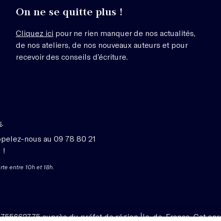
On ne se quitte plus !
Cliquez ici
pour ne rien manquer de nos actualités,
de nos ateliers, de nos nouveaux auteurs et pour
recevoir des conseils d’écriture.
s
.
ppelez-nous au 09 78 80 21
 !
rte entre 10h et 18h.
1755662775 auprès du préfet de région Île-de-France. Cet enr