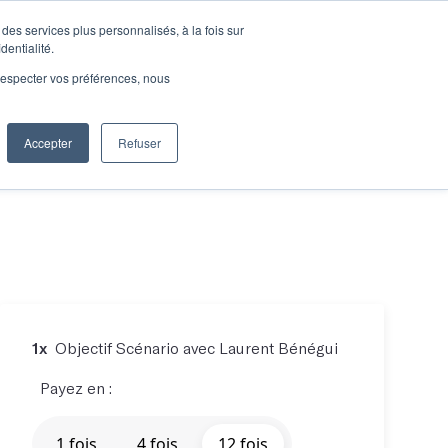
des services plus personnalisés, à la fois sur
e connecter
Je découvre les ateliers
dentialité.
e respecter vos préférences, nous
Accepter
Refuser
Entreprises
1x
Objectif Scénario avec Laurent Bénégui
Payez en :
1 fois
4 fois
12 fois