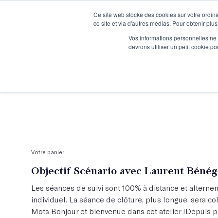
Ce site web stocke des cookies sur votre ordina
Je participe à une session d’information
ce site et via d'autres médias. Pour obtenir plus
Vos informations personnelles ne f
devrons utiliser un petit cookie 
Ateliers
Vot
Votre panier
Objectif Scénario avec Laurent Bénég
Les séances de suivi sont 100% à distance et alternen
individuel. La séance de clôture, plus longue, sera col
Mots Bonjour et bienvenue dans cet atelier !Depuis p