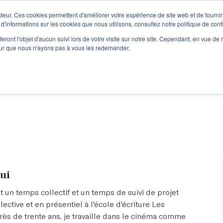
teur. Ces cookies permettent d'améliorer votre expérience de site web et de fournir 
Le podcast
L'infolettre
S
 d'informations sur les cookies que nous utilisons, consultez notre politique de confi
eront l'objet d'aucun suivi lors de votre visite sur notre site. Cependant, en vue d
pour que nous n'ayons pas à vous les redemander.
re projet d'écriture
Écrivains
L'école
Formations
ui
t un temps collectif et un temps de suivi de projet
lective et en présentiel à l'école d'écriture Les
rès de trente ans, je travaille dans le cinéma comme