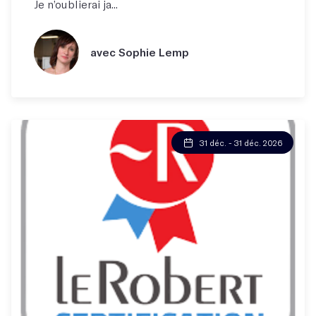
Je n’oublierai ja...
avec Sophie Lemp
31 déc. - 31 déc. 2026