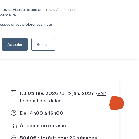
des services plus personnalisés, à la fois sur
e connecter
Je découvre les ateliers
dentialité.
e respecter vos préférences, nous
Accepter
Refuser
Entreprises
Du
05 fév. 2026
au
15 jan. 2027
-
Voir
le détail des dates
De
14h00 à 16h00
À l’école ou en visio
5040€ : forfait pour 20 séances