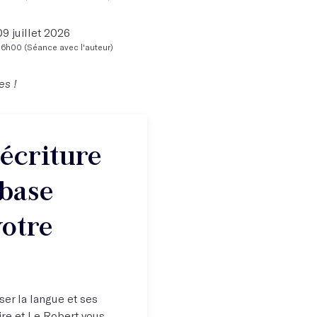
09 juillet 2026
Samedi 12 septembre 2026
16h00 (Séance avec l'auteur)
10h00 - 18h00 (Journée des auteurs
es !
'écriture
base
votre
iser la langue et ses
aire et Le Robert vous