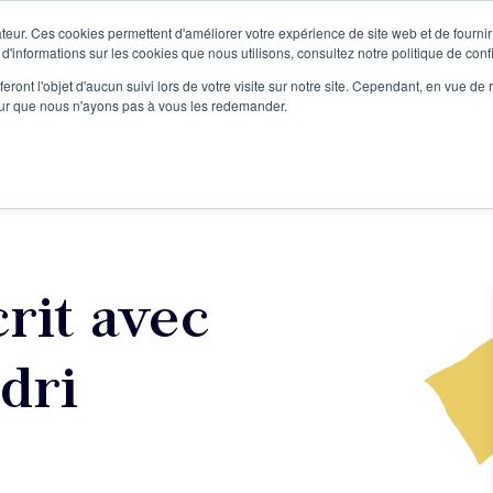
teur. Ces cookies permettent d'améliorer votre expérience de site web et de fournir 
Le podcast
L'infolettre
S
 d'informations sur les cookies que nous utilisons, consultez notre politique de confi
eront l'objet d'aucun suivi lors de votre visite sur notre site. Cependant, en vue d
pour que nous n'ayons pas à vous les redemander.
re projet d'écriture
Écrivains
L'école
Formations
rit avec
dri