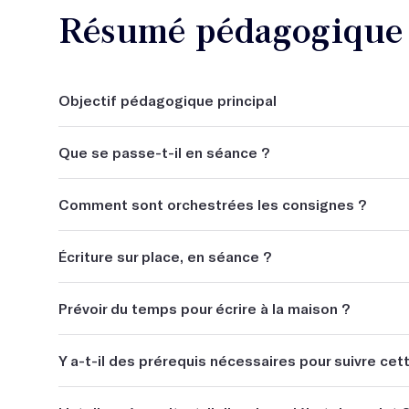
Résumé pédagogique d
Objectif pédagogique principal
Faire avancer un projet littéraire (roman, nouvelle, sc
Que se passe-t-il en séance ?
Les participants arrivent avec une matière personnelle
Comment sont orchestrées les consignes ?
quelques pages d'un manuscrit, un début de texte, ...)
partir de là.
Elles sont individualisées, et données à chaque pers
Écriture sur place, en séance ?
Non.
Prévoir du temps pour écrire à la maison ?
Oui.
Y a-t-il des prérequis nécessaires pour suivre cet
Il est essentiel d'avoir un début de projet.