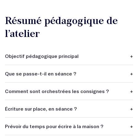
Résumé pédagogique de
l’atelier
Objectif pédagogique principal
+
Écrire, tout simplement !
Que se passe-t-il en séance ?
+
Pendant les ateliers, vous écrivez des textes à partir de
Comment sont orchestrées les consignes ?
+
consigne et vous êtes relus.
Cela dépend des ateliers que vous suivrez.
Écriture sur place, en séance ?
+
Oui, bien souvent ! Encore une fois, cela dépend des
Prévoir du temps pour écrire à la maison ?
+
ateliers que nous sélectionnerons pour vous en fonction
de votre objectif.