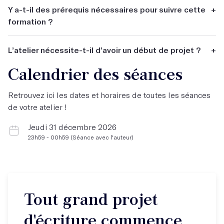
Oui, bien sûr :) Plus vous écrivez, mieux c'est.
Y a-t-il des prérequis nécessaires pour suivre cette
+
formation ?
Avoir envie d'écrire, et idéalement, avoir suivi la formation
L’atelier nécessite-t-il d’avoir un début de projet ?
+
"Maitriser la langue et ses écrits", un socle solide sur
lequel tout peut ensuite se déployer.
Calendrier des séances
Oui, c'est possible, mais pas obligatoire.
Retrouvez ici les dates et horaires de toutes les séances
de votre atelier !
Jeudi 31 décembre 2026
23h59 - 00h59 (Séance avec l'auteur)
Tout grand projet
d'écriture commence