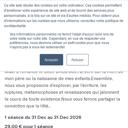
Ce site web stocke des cookies sur votre ordinateur. Ces cookies permettent
d'améliorer votre expérience de site web et de fournir des services plus
personnalisés, à la fois sur ce site et via d'autres médias. Pour obtenir plus
d'informations sur les cookies que nous utilisons, consultez notre politique de
confidentialité.
Vos informations personnelles ne feront l'objet d'aucun suivi lors de
votre visite sur notre site. Cependant, en vue de respecter vos
préférences, nous devrons utiliser un petit cookie pour que nous
Votre panier
n'ayons pas à vous les redemander.
Masterclasse - Alexandre Lacroix
Accepter
Refuser
Les mots de l'auteur, Alexandre LacroixAgathe Saint-
Maur a romancé le deuil amoureux.J’ai écrit sur la mort de
mon père ou la naissance de mes enfants.Ensemble,
nous vous proposons d’explorer, par l’écriture, les
ruptures, métamorphoses et renaissances qui jalonnent
le cours de toute existence.Nous vous ferons partager la
conviction que la litté...
1 séance du 31 Dec au 31 Dec 2026
29,00 € pour 1 séance