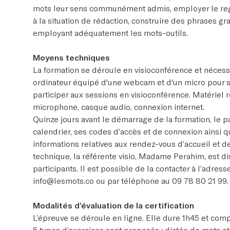
mots leur sens communément admis, employer le reg
à la situation de rédaction, construire des phrases 
employant adéquatement les mots-outils.
Moyens techniques
La formation se déroule en visioconférence et nécessit
ordinateur équipé d'une webcam et d'un micro pour su
participer aux sessions en visioconférence. Matériel r
microphone, casque audio, connexion internet.
Quinze jours avant le démarrage de la formation, le pa
calendrier, ses codes d’accès et de connexion ainsi q
informations relatives aux rendez-vous d’accueil et de 
technique, la référente visio, Madame Perahim, est di
participants. Il est possible de la contacter à l’adress
info@lesmots.co
ou par téléphone au
09 78 80 21 99
.
Modalités d’évaluation de la certification
L’épreuve se déroule en ligne. Elle dure 1h45 et com
5 types d’exercices sont proposés : dictée de mots et