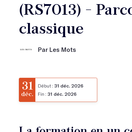
(RS7013) - Parc
classique
Par Les Mots
31
Début :
31 déc. 2026
déc.
Fin :
31 déc. 2026
La formation en un c