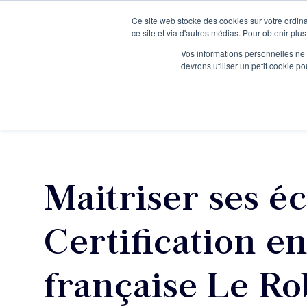
Ce site web stocke des cookies sur votre ordina
Je participe à une session d’information
ce site et via d'autres médias. Pour obtenir plus
Vos informations personnelles ne f
devrons utiliser un petit cookie 
Ateliers
Vot
Maitriser ses éc
Certification e
française Le Ro