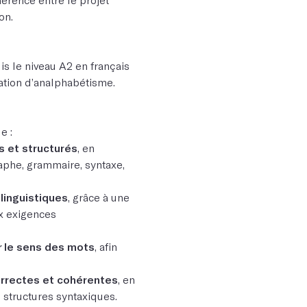
on.
is le niveau A2 en français
uation d’analphabétisme.
e :
s et structurés
, en
raphe, grammaire, syntaxe,
 linguistiques
, grâce à une
x exigences
r le sens des mots
, afin
rrectes et cohérentes
, en
s structures syntaxiques.