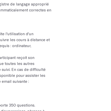
istre de langage approprié
grammaticalement correctes en
e l'utilisation d'un
ivre les cours à distance et
equis : ordinateur,
rticipant reçoit son
ue toutes les autres
suivi. En cas de difficulté
sponible pour assister les
e email suivante :
porte 350 questions.
 d’expressions, phrases à