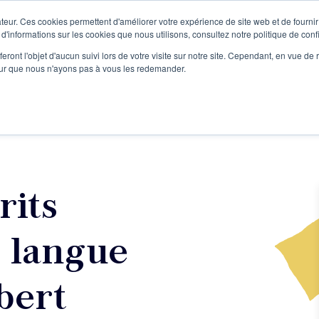
teur. Ces cookies permettent d'améliorer votre expérience de site web et de fournir 
Le podcast
L'infolettre
S
 d'informations sur les cookies que nous utilisons, consultez notre politique de confi
eront l'objet d'aucun suivi lors de votre visite sur notre site. Cependant, en vue d
pour que nous n'ayons pas à vous les redemander.
re projet d'écriture
Écrivains
L'école
Formations
rits
n langue
bert