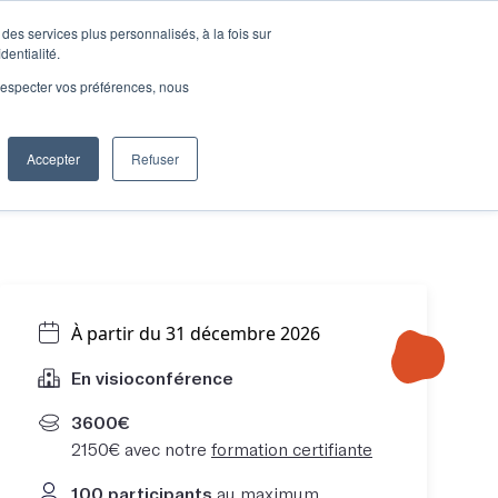
des services plus personnalisés, à la fois sur
e connecter
Je découvre les ateliers
dentialité.
e respecter vos préférences, nous
Accepter
Refuser
Entreprises
À partir du 31 décembre 2026
En visioconférence
3600€
2150€ avec notre
formation certifiante
100 participants
au maximum