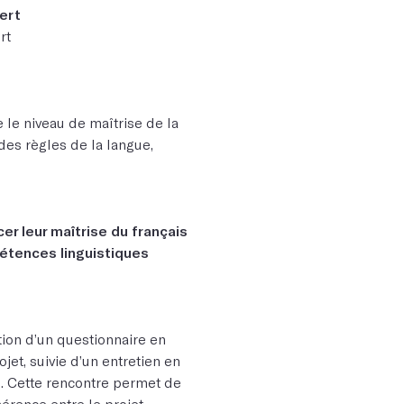
ert
rt
 le niveau de maîtrise de la
des règles de la langue,
er leur maîtrise du français
pétences linguistiques
tion d’un questionnaire en
jet, suivie d’un entretien en
e. Cette rencontre permet de
hérence entre le projet