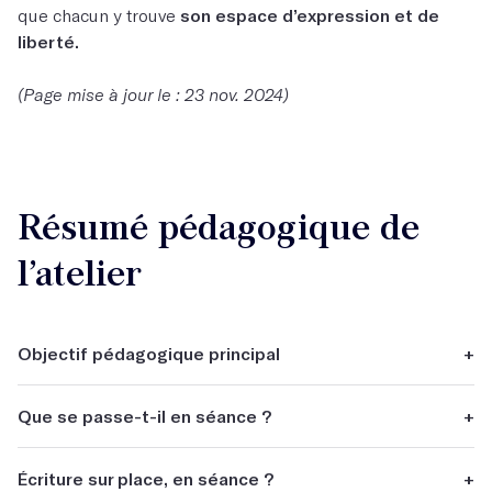
que chacun y trouve
son espace d’expression et de
liberté.
(Page mise à jour le : 23 nov. 2024)
Résumé pédagogique de
l’atelier
Objectif pédagogique principal
+
S’initier ou approfondir un genre littéraire : polar, auto-
Que se passe-t-il en séance ?
+
fiction, nouvelle, poésie... S’inspirer avec des thématiques
variés : voyages, amour… Faire avancer un projet littéraire
Chaque séance est l'occasion d'un exercice pratique pour
(roman, nouvelle, scénario, théâtre, podcast…)
Écriture sur place, en séance ?
+
travailler un point spécifique de l'écriture (sans lien les