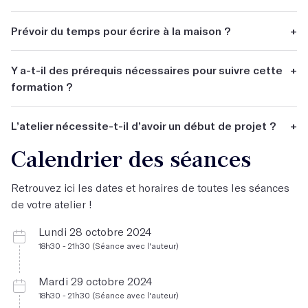
uns avec les autres donc).
Oui, j'alterne entre des temps d'écriture courts (20-30
Prévoir du temps pour écrire à la maison ?
+
min) pour prendre du temps lors de la lecture, des temps
d'écriture longs (40-50 min) avec des retours plus concis,
Non.
des mini temps d'écriture (5-10 min) mais j'en fais 2 ou 3
Y a-t-il des prérequis nécessaires pour suivre cette
+
sur la séance
formation ?
Non, l'’atelier est ouvert à tous, que vous ayez déjà une
L’atelier nécessite-t-il d’avoir un début de projet ?
+
pratique de l’écriture bien ancrée ou que vous débutiez
Aucune connaissance particulière n’est nécessaire pour
Calendrier des séances
Non.
suivre cet atelier.
Retrouvez ici les dates et horaires de toutes les séances
de votre atelier !
Lundi 28 octobre 2024
18h30 - 21h30 (Séance avec l'auteur)
Mardi 29 octobre 2024
18h30 - 21h30 (Séance avec l'auteur)