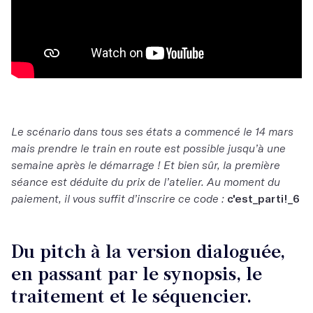
Le scénario dans tous ses états a commencé le 14 mars
mais prendre le train en route est possible jusqu’à une
semaine après le démarrage ! Et bien sûr, la première
séance est déduite du prix de l’atelier. Au moment du
paiement, il vous suffit d’inscrire ce code :
c'est_parti!_6
Du pitch à la version dialoguée,
en passant par le synopsis, le
traitement et le séquencier.