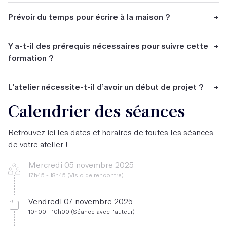
Délivrées à l'oral elles pourront prendre appuie sur des
Prévoir du temps pour écrire à la maison ?
+
textes de grands écrivains, ou être produite ex nihilo.
Oui.
Y a-t-il des prérequis nécessaires pour suivre cette
+
formation ?
Non.
L’atelier nécessite-t-il d’avoir un début de projet ?
+
Calendrier des séances
Non.
Retrouvez ici les dates et horaires de toutes les séances
de votre atelier !
Mercredi 05 novembre 2025
17h45 - 18h45 (Visio de rencontre)
Vendredi 07 novembre 2025
10h00 - 10h00 (Séance avec l'auteur)