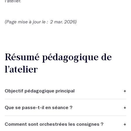
l'atelier.
(Page mise à jour le : 2 mar. 2026)
Résumé pédagogique de
l’atelier
Objectif pédagogique principal
+
L'objectif sera de vous faire acquérir des outils concrets
Que se passe-t-il en séance ?
+
pour écrire de la fiction.
Il y aura une partie d'exploration théorique, et une partie
Comment sont orchestrées les consignes ?
+
d'écriture pratique à chaque séance.