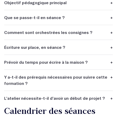
Objectif pédagogique principal
+
Acquérir des techniques afin d'écrire un texte destiné à la
Que se passe-t-il en séance ?
+
scène.
Des temps d'écriture et d'échange en groupe.
Comment sont orchestrées les consignes ?
+
En étapes d'écriture.
Écriture sur place, en séance ?
+
Sur place.
Prévoir du temps pour écrire à la maison ?
+
Non.
Y a-t-il des prérequis nécessaires pour suivre cette
+
formation ?
Non.
L’atelier nécessite-t-il d’avoir un début de projet ?
+
Calendrier des séances
Non.