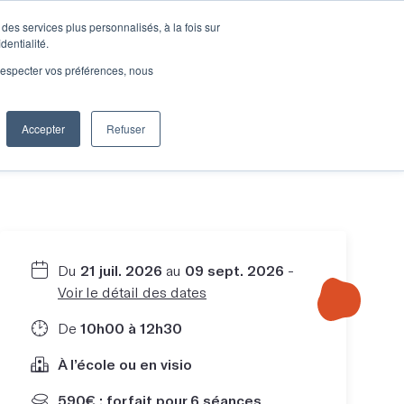
des services plus personnalisés, à la fois sur
e connecter
Je découvre les ateliers
dentialité.
e respecter vos préférences, nous
Accepter
Refuser
Entreprises
Du
21 juil. 2026
au
09 sept. 2026
-
Voir le détail des dates
De
10h00 à 12h30
À l’école ou en visio
590€ : forfait pour 6 séances