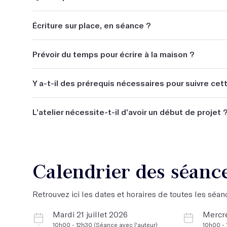
Un peu de théorie et de la pratique.
Écriture sur place, en séance ?
Oui.
Prévoir du temps pour écrire à la maison ?
Ça n'est pas indispensable mais ça peut être un plus.
Y a-t-il des prérequis nécessaires pour suivre cet
Non.
L’atelier nécessite-t-il d’avoir un début de projet 
Oui.
Calendrier des séanc
Retrouvez ici les dates et horaires de toutes les séanc
Mardi 21 juillet 2026
Mercr
10h00 - 12h30 (Séance avec l'auteur)
10h00 - 