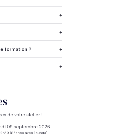
+
+
te formation ?
+
?
+
es
es de votre atelier !
edi 09 septembre 2026
12h30 (Séance avec l'auteur)