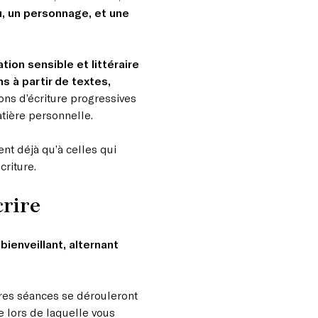
u, un personnage, et une
tion sensible et littéraire
s à partir de textes,
ons d’écriture progressives
atière personnelle.
ent déjà qu’à celles qui
riture.
crire
 bienveillant, alternant
ières séances se dérouleront
e lors de laquelle vous