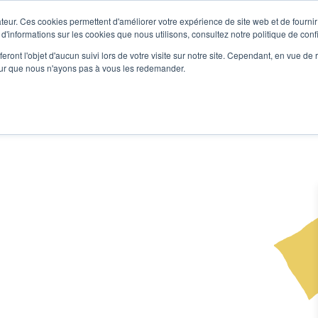
teur. Ces cookies permettent d'améliorer votre expérience de site web et de fournir 
Le podcast
L'infolettre
S
 d'informations sur les cookies que nous utilisons, consultez notre politique de confi
eront l'objet d'aucun suivi lors de votre visite sur notre site. Cependant, en vue d
pour que nous n'ayons pas à vous les redemander.
re projet d'écriture
Écrivains
L'école
Formations