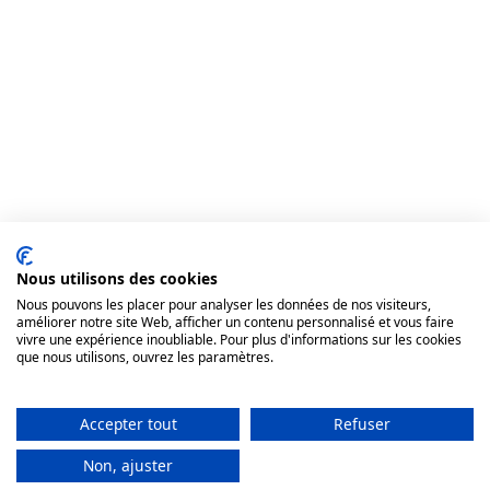
Nous utilisons des cookies
Nous pouvons les placer pour analyser les données de nos visiteurs,
améliorer notre site Web, afficher un contenu personnalisé et vous faire
vivre une expérience inoubliable. Pour plus d'informations sur les cookies
que nous utilisons, ouvrez les paramètres.
S’inscrire à l’atelier
Accepter tout
Refuser
L'atelier est assuré pour autant qu'un minimum de 1 personnes soit atteint.
défaut, vous seriez prévenu(e) 5 jours avant la première séance.
Non, ajuster
Inscriptions possibles jusqu’au 15 oct. 2026