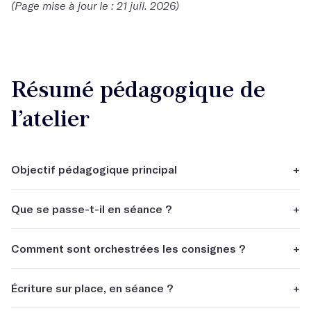
(Page mise à jour le : 21 juil. 2026)
Résumé pédagogique de
l’atelier
Objectif pédagogique principal
+
Faire du réel la source de votre écriture.
Que se passe-t-il en séance ?
+
Il y a des temps de théorie et des temps d'écriture.
Comment sont orchestrées les consignes ?
+
Vous recevez une consigne d'écriture tous les vendredis.
Écriture sur place, en séance ?
+