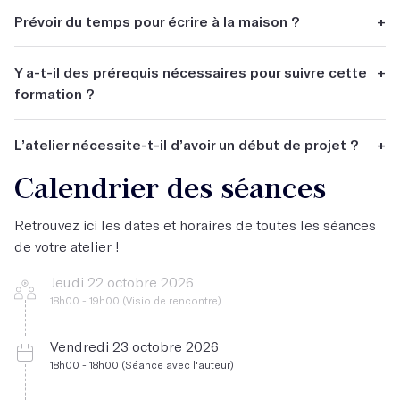
Non.
Prévoir du temps pour écrire à la maison ?
+
Oui.
Y a-t-il des prérequis nécessaires pour suivre cette
+
formation ?
Non.
L’atelier nécessite-t-il d’avoir un début de projet ?
+
Calendrier des séances
Non.
Retrouvez ici les dates et horaires de toutes les séances
de votre atelier !
Jeudi 22 octobre 2026
18h00 - 19h00 (Visio de rencontre)
Vendredi 23 octobre 2026
18h00 - 18h00 (Séance avec l'auteur)