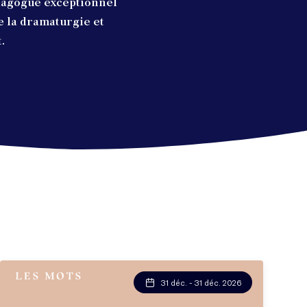
dagogue exceptionnel
e la dramaturgie et
.
31 déc. - 31 déc. 2026