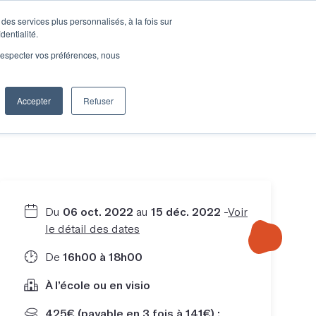
des services plus personnalisés, à la fois sur
e connecter
Je découvre les ateliers
dentialité.
e respecter vos préférences, nous
Accepter
Refuser
Entreprises
Du
06 oct. 2022
au
15 déc. 2022
-
Voir
le détail des dates
De
16h00 à 18h00
À l’école ou en visio
425€ (payable en 3 fois à 141€) :