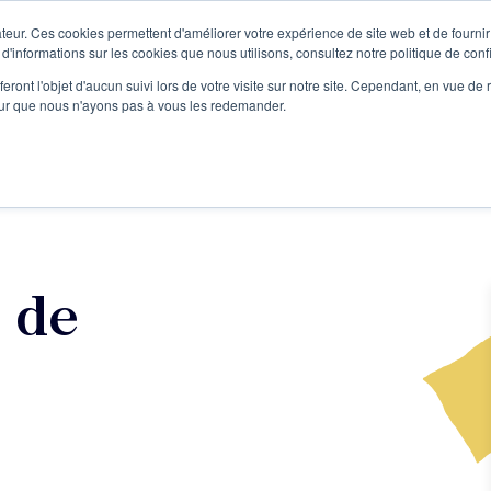
teur. Ces cookies permettent d'améliorer votre expérience de site web et de fournir 
Le podcast
L'infolettre
S
 d'informations sur les cookies que nous utilisons, consultez notre politique de confi
eront l'objet d'aucun suivi lors de votre visite sur notre site. Cependant, en vue d
pour que nous n'ayons pas à vous les redemander.
re projet d'écriture
Écrivains
L'école
Formations
s de