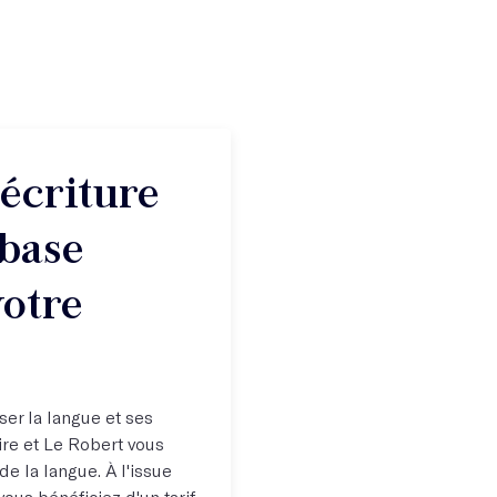
'écriture
base
votre
iser la langue et ses
aire et Le Robert vous
e la langue. À l'issue
vous bénéficiez d'un tarif