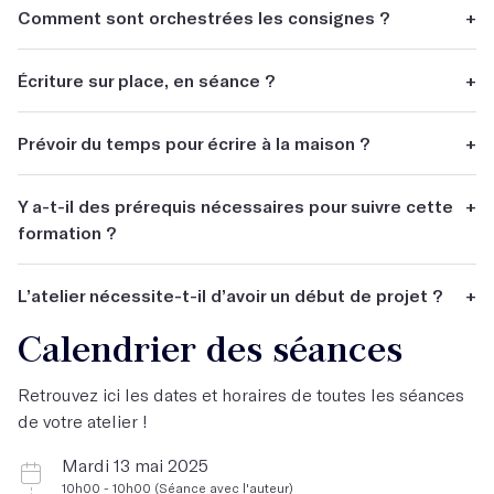
Comment sont orchestrées les consignes ?
+
Elles sont individualisées et s'adaptent à chaque
Écriture sur place, en séance ?
+
participants.
Cela dépend des besoins du participant.
Prévoir du temps pour écrire à la maison ?
+
Oui.
Y a-t-il des prérequis nécessaires pour suivre cette
+
formation ?
Oui, il est essentiel d'avoir un début, ou une idée de
L’atelier nécessite-t-il d’avoir un début de projet ?
+
projet.
Calendrier des séances
Oui.
Retrouvez ici les dates et horaires de toutes les séances
de votre atelier !
Mardi 13 mai 2025
10h00 - 10h00 (Séance avec l'auteur)