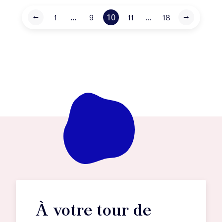
...
10
...
⭠
1
9
11
18
⭢
À votre tour de