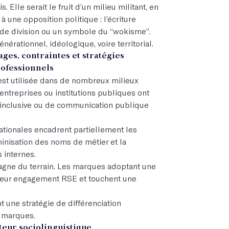
 Elle serait le fruit d’un milieu militant, en
 à une opposition politique : l’écriture
 de division ou un symbole du “wokisme”.
nérationnel, idéologique, voire territorial.
ages, contraintes et stratégies
rofessionnels
e est utilisée dans de nombreux milieux
 entreprises ou institutions publiques ont
 inclusive ou de communication publique
nationales encadrent partiellement les
minisation des noms de métier et la
 internes.
 gagne du terrain. Les marques adoptant une
 leur engagement RSE et touchent une
t une stratégie de différenciation
 marques.
teur sociolinguistique