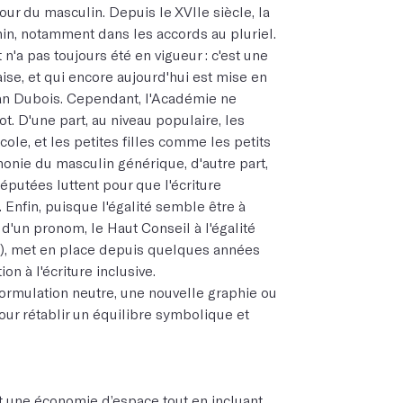
ur du masculin. Depuis le XVIIe siècle, la
in, notamment dans les accords au pluriel.
n'a pas toujours été en vigueur : c'est une
ise, et qui encore aujourd'hui est mise en
n Dubois. Cependant, l'Académie ne
t. D'une part, au niveau populaire, les
ole, et les petites filles comme les petits
onie du masculin générique, d'autre part,
putées luttent pour que l'écriture
. Enfin, puisque l'égalité semble être à
 d'un pronom, le Haut Conseil à l'égalité
), met en place depuis quelques années
n à l'écriture inclusive.
formulation neutre, une nouvelle graphie ou
ur rétablir un équilibre symbolique et
t une économie d’espace tout en incluant