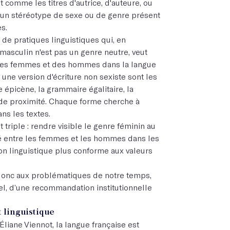
t comme les titres d'autrice, d'auteure, ou
e un stéréotype de sexe ou de genre présent
s.
 de pratiques linguistiques qui, en
masculin n'est pas un genre neutre, veut
e des femmes et des hommes dans la langue
 une version d'écriture non sexiste sont les
ge épicène, la grammaire égalitaire, la
 de proximité. Chaque forme cherche à
ans les textes.
t triple : rendre visible le genre féminin au
té entre les femmes et les hommes dans les
on linguistique plus conforme aux valeurs
d donc aux problématiques de notre temps,
nel, d’une recommandation institutionnelle
t linguistique
iane Viennot, la langue française est