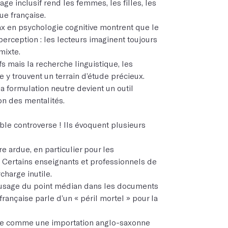
age inclusif rend les femmes, les filles, les
ue française.
ax en psychologie cognitive montrent que le
perception : les lecteurs imaginent toujours
mixte.
fs mais la recherche linguistique, les
e y trouvent un terrain d’étude précieux.
a formulation neutre devient un outil
ion des mentalités.
able controverse ! Ils évoquent plusieurs
e ardue, en particulier pour les
. Certains enseignants et professionnels de
charge inutile.
 l’usage du point médian dans les documents
française parle d’un « péril mortel » pour la
ive comme une importation anglo-saxonne