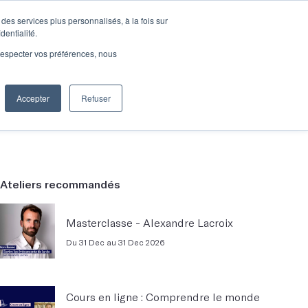
des services plus personnalisés, à la fois sur
e connecter
Je découvre les ateliers
dentialité.
e respecter vos préférences, nous
Accepter
Refuser
Entreprises
Ateliers recommandés
Masterclasse - Alexandre Lacroix
Du 31 Dec au 31 Dec 2026
Cours en ligne : Comprendre le monde