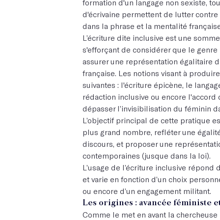
formation d'un langage non sexiste, tou
d'écrivaine permettent de lutter contr
dans la phrase et la mentalité française
L’écriture dite inclusive est une somme
s'efforçant de considérer que le genre 
assurer une représentation égalitair
française. Les notions visant à produire
suivantes : l'écriture épicène, le langa
rédaction inclusive ou encore l'accord
dépasser l’invisibilisation du féminin d
L’objectif principal de cette pratique es
plus grand nombre, refléter une égali
discours, et proposer une représentati
contemporaines (jusque dans la loi).
L’usage de l’écriture inclusive répon
et varie en fonction d’un choix person
ou encore d’un engagement militant.
Les origines : avancée féministe e
Comme le met en avant la chercheuse Él