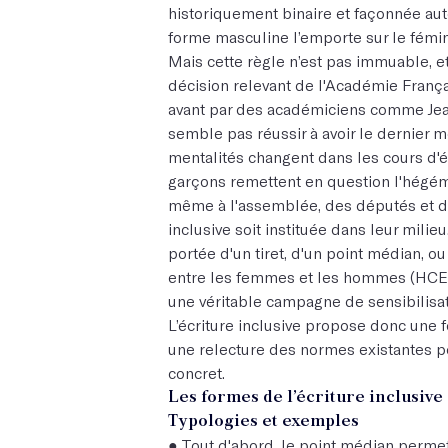
historiquement binaire et façonnée auto
forme masculine l’emporte sur le fémin
Mais cette règle n’est pas immuable, et 
décision relevant de l'Académie França
avant par des académiciens comme Jea
semble pas réussir à avoir le dernier mo
mentalités changent dans les cours d'éc
garçons remettent en question l'hégém
même à l'assemblée, des députés et dé
inclusive soit instituée dans leur milieu
portée d'un tiret, d'un point médian, ou
entre les femmes et les hommes (HCE
une véritable campagne de sensibilisatio
L’écriture inclusive propose donc une 
une relecture des normes existantes po
concret.
Les formes de l’écriture inclusive
Typologies et exemples
● Tout d'abord, le point médian perme