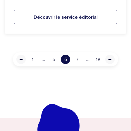
Découvrir le service éditorial
...
6
...
⭠
1
5
7
18
⭢