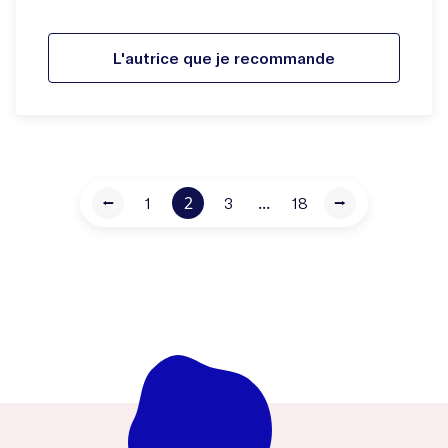
L'autrice que je recommande
2
...
⭠
1
3
18
⭢