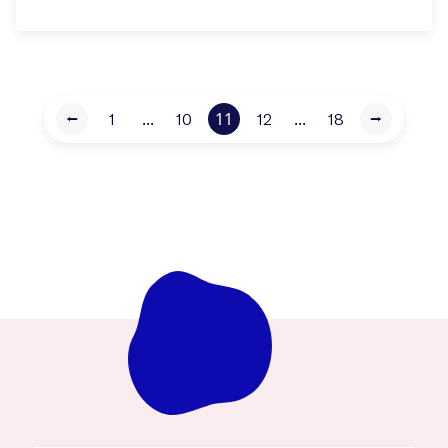
...
11
...
⭠
1
10
12
18
⭢